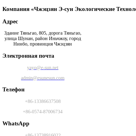
Компания «Чжэцзян Э-сун Экологические Технологи
Адрес
Здание Тяньгао, 805, дорога Тяньгао,
улица Шунан, район Иньчжоу, город
Нинбо, провинция Чжэцзян
Электронная почта
yayo@e-sun.net
admin@esunesun.com
Телефон
+86-13386637508
+86-0574-87006734
WhatsApp
+86-13738916022