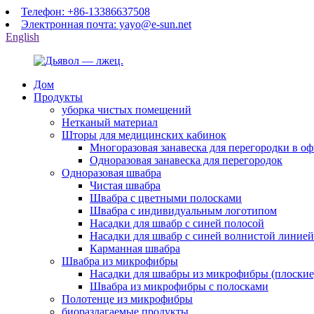
Телефон: +86-13386637508
Электронная почта: yayo@e-sun.net
English
Дом
Продукты
уборка чистых помещений
Нетканый материал
Шторы для медицинских кабинок
Многоразовая занавеска для перегородки в о
Одноразовая занавеска для перегородок
Одноразовая швабра
Чистая швабра
Швабра с цветными полосками
Швабра с индивидуальным логотипом
Насадки для швабр с синей полосой
Насадки для швабр с синей волнистой линией
Карманная швабра
Швабра из микрофибры
Насадки для швабры из микрофибры (плоские
Швабра из микрофибры с полосками
Полотенце из микрофибры
биоразлагаемые продукты